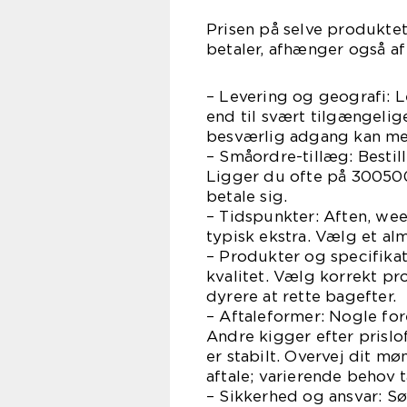
Prisen på selve produktet 
betaler, afhænger også af
– Levering og geografi: Le
end til svært tilgængelig
besværlig adgang kan me
– Småordre-tillæg: Bestil
Ligger du ofte på 300500 
betale sig.
– Tidspunkter: Aften, wee
typisk ekstra. Vælg et al
– Produkter og specifika
kvalitet. Vælg korrekt pr
dyrere at rette bagefter.
– Aftaleformer: Nogle for
Andre kigger efter prislof
er stabilt. Overvej dit mø
aftale; varierende behov 
– Sikkerhed og ansvar: Sør