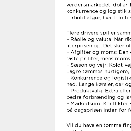
verdensmarkedet, dollar-
konkurrence og logistik 
forhold afgør, hvad du bet
Flere drivere spiller sam
– Råolie og valuta: Når råo
literprisen op. Det sker o
– Afgifter og moms: Den d
faste pr. liter, mens moms
– Sæson og vejr: Koldt vej
Lagre tømmes hurtigere, o
– Konkurrence og logistik
ned. Lange kørsler, øer 
– Produktvalg: Extra elle
bedre forbrænding og lav
– Markedsuro: Konflikter
på dagsprisen inden for f
Vil du have en tommelfin