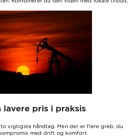
gten. Kombinerer du den viden med lokale tilbud,
lavere pris i praksis
o vigtigste håndtag. Men der er flere greb, du
 kompromis med drift og komfort.