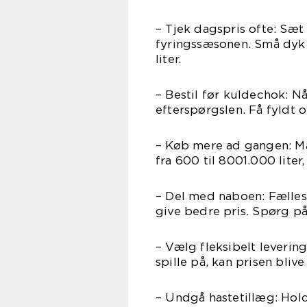
– Tjek dagspris ofte: Sæ
fyringssæsonen. Små dyk
liter.
– Bestil før kuldechok: N
efterspørgslen. Få fyldt o
– Køb mere ad gangen: M
fra 600 til 8001.000 liter
– Del med naboen: Fælles
give bedre pris. Spørg på
– Vælg fleksibelt leverin
spille på, kan prisen bliv
– Undgå hastetillæg: Hol