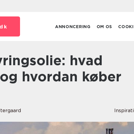
dk
ANNONCERING
OM OS
COOKI
, og hvordan køber
stergaard
Inspirat