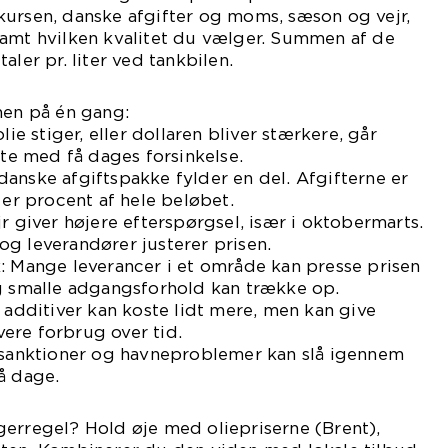
kursen, danske afgifter og moms, sæson og vejr,
samt hvilken kvalitet du vælger. Summen af de
aler pr. liter ved tankbilen.
men på én gang:
lie stiger, eller dollaren bliver stærkere, går
fte med få dages forsinkelse.
anske afgiftspakke fylder en del. Afgifterne er
 er procent af hele beløbet.
r giver højere efterspørgsel, især i oktobermarts.
g leverandører justerer prisen.
: Mange leverancer i et område kan presse prisen
og smalle adgangsforhold kan trække op.
r additiver kan koste lidt mere, men kan give
ere forbrug over tid.
, sanktioner og havneproblemer kan slå igennem
å dage.
gerregel? Hold øje med oliepriserne (Brent),