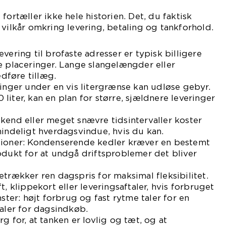
fortæller ikke hele historien. Det, du faktisk
 vilkår omkring levering, betaling og tankforhold.
vering til brofaste adresser er typisk billigere
e placeringer. Lange slangelængder eller
dføre tillæg.
linger under en vis litergrænse kan udløse gebyr.
liter, kan en plan for større, sjældnere leveringer
kend eller meget snævre tidsintervaller koster
mindeligt hverdagsvindue, hvis du kan.
tioner: Kondenserende kedler kræver en bestemt
odukt for at undgå driftsproblemer det bliver
etrækker ren dagspris for maksimal fleksibilitet.
t, klippekort eller leveringsaftaler, hvis forbruget
nster: højt forbrug og fast rytme taler for en
taler for dagsindkøb.
g for, at tanken er lovlig og tæt, og at