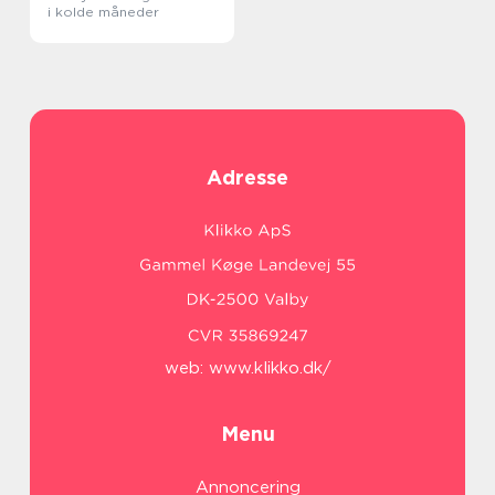
i kolde måneder
Adresse
web:
www.klikko.dk/
Menu
Annoncering