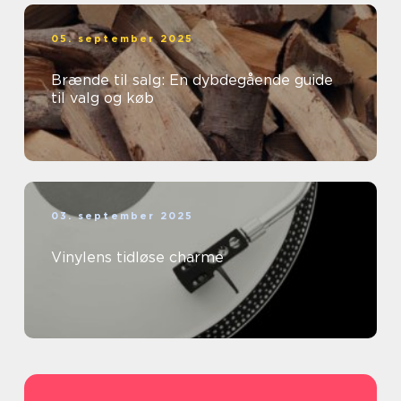
05. september 2025
Brænde til salg: En dybdegående guide
til valg og køb
03. september 2025
Vinylens tidløse charme