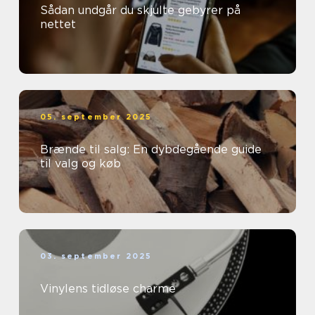
Sådan undgår du skjulte gebyrer på
nettet
05. september 2025
Brænde til salg: En dybdegående guide
til valg og køb
03. september 2025
Vinylens tidløse charme