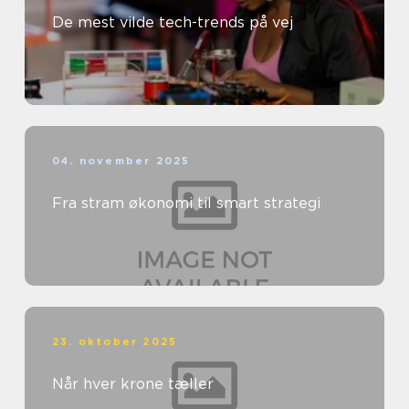
De mest vilde tech-trends på vej
04. november 2025
Fra stram økonomi til smart strategi
23. oktober 2025
Når hver krone tæller