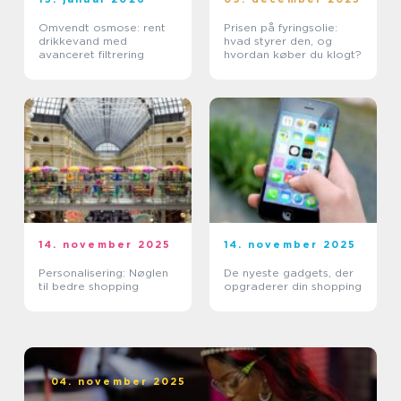
Omvendt osmose: rent
Prisen på fyringsolie:
drikkevand med
hvad styrer den, og
avanceret filtrering
hvordan køber du klogt?
14. november 2025
14. november 2025
Personalisering: Nøglen
De nyeste gadgets, der
til bedre shopping
opgraderer din shopping
04. november 2025