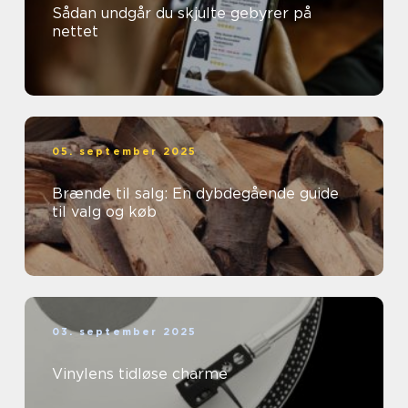
Sådan undgår du skjulte gebyrer på
nettet
05. september 2025
Brænde til salg: En dybdegående guide
til valg og køb
03. september 2025
Vinylens tidløse charme