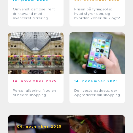
Omvendt osmose: rent
Prisen på fyringsolie:
drikkevand med
hvad styrer den, og
avanceret filtrering
hvordan køber du klogt?
14. november 2025
14. november 2025
Personalisering: Nøglen
De nyeste gadgets, der
til bedre shopping
opgraderer din shopping
04. november 2025