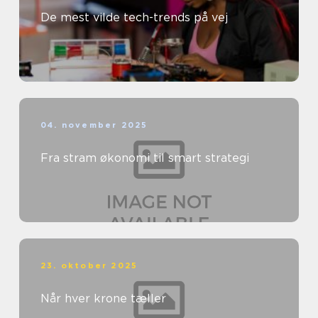
De mest vilde tech-trends på vej
04. november 2025
Fra stram økonomi til smart strategi
23. oktober 2025
Når hver krone tæller