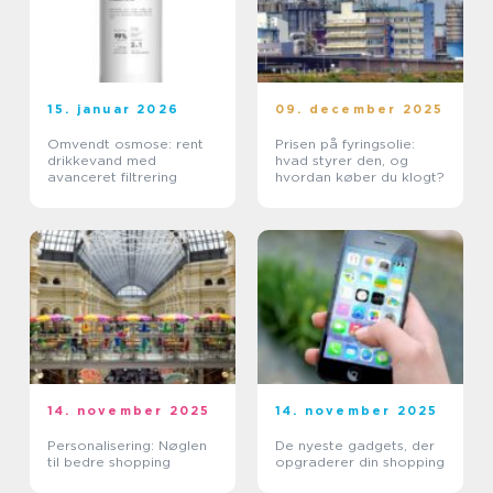
15. januar 2026
09. december 2025
Omvendt osmose: rent
Prisen på fyringsolie:
drikkevand med
hvad styrer den, og
avanceret filtrering
hvordan køber du klogt?
14. november 2025
14. november 2025
Personalisering: Nøglen
De nyeste gadgets, der
til bedre shopping
opgraderer din shopping