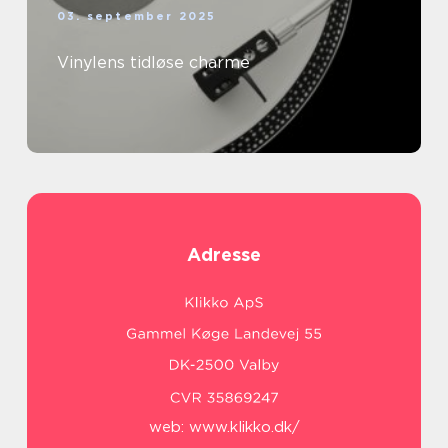
03. september 2025
Vinylens tidløse charme
Adresse
web:
www.klikko.dk/