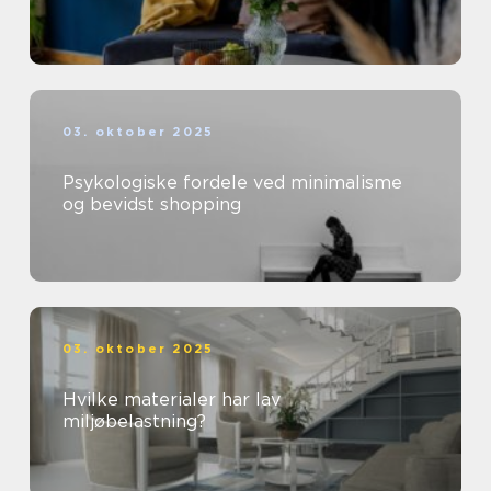
03. oktober 2025
Psykologiske fordele ved minimalisme
og bevidst shopping
03. oktober 2025
Hvilke materialer har lav
miljøbelastning?