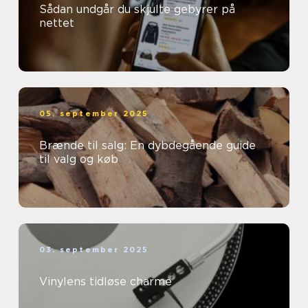
Sådan undgår du skjulte gebyrer på
nettet
05. september 2025
Brænde til salg: En dybdegående guide
til valg og køb
03. september 2025
Vinylens tidløse charme