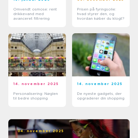
Omvendt osmose: rent
Prisen på fyringsolie:
drikkevand med
hvad styrer den, og
avanceret filtrering
hvordan køber du klogt?
14. november 2025
14. november 2025
Personalisering: Nøglen
De nyeste gadgets, der
til bedre shopping
opgraderer din shopping
04. november 2025