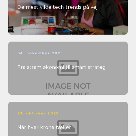
De mest vilde tech-trends på vej
04. november 2025
Fra stram økonomi til smart strategi
23. oktober 2025
Når hver krone tæller