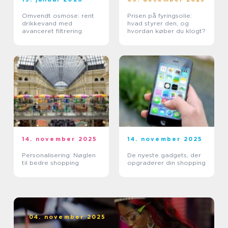
Omvendt osmose: rent
Prisen på fyringsolie:
drikkevand med
hvad styrer den, og
avanceret filtrering
hvordan køber du klogt?
14. november 2025
14. november 2025
Personalisering: Nøglen
De nyeste gadgets, der
til bedre shopping
opgraderer din shopping
04. november 2025