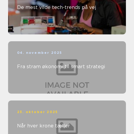
De mest vilde tech-trends på vej
04. november 2025
Fra stram økonomi til smart strategi
23. oktober 2025
Når hver krone tæller