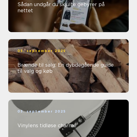
Sådan undgår du skjulte gebyrer på
nettet
05. september 2025
Brænde til salg: En dybdegående guide
til valg og køb
03. september 2025
Vinylens tidløse charme