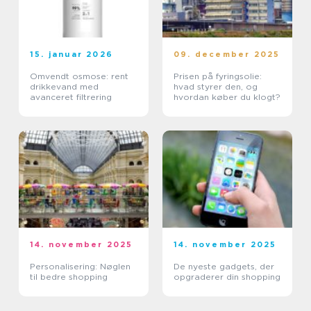
15. januar 2026
09. december 2025
Omvendt osmose: rent
Prisen på fyringsolie:
drikkevand med
hvad styrer den, og
avanceret filtrering
hvordan køber du klogt?
14. november 2025
14. november 2025
Personalisering: Nøglen
De nyeste gadgets, der
til bedre shopping
opgraderer din shopping