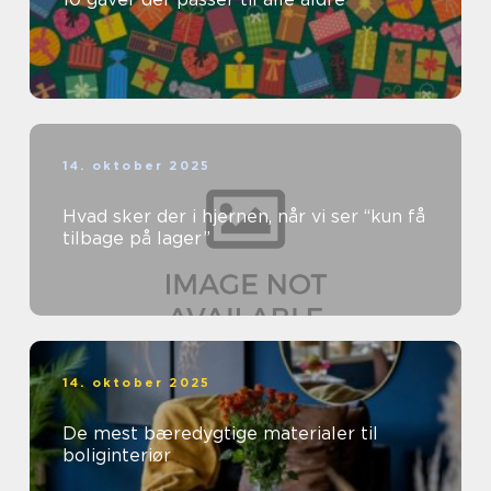
14. oktober 2025
Hvad sker der i hjernen, når vi ser “kun få
tilbage på lager”
14. oktober 2025
De mest bæredygtige materialer til
boliginteriør