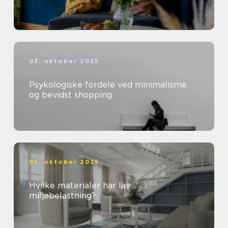
03. oktober 2025
Psykologiske fordele ved minimalisme
og bevidst shopping
03. oktober 2025
Hvilke materialer har lav
miljøbelastning?