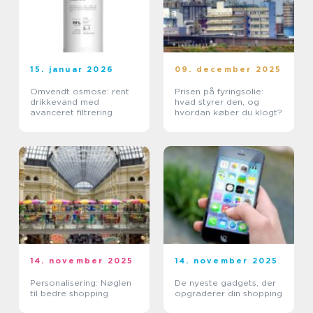
15. januar 2026
09. december 2025
Omvendt osmose: rent
Prisen på fyringsolie:
drikkevand med
hvad styrer den, og
avanceret filtrering
hvordan køber du klogt?
14. november 2025
14. november 2025
Personalisering: Nøglen
De nyeste gadgets, der
til bedre shopping
opgraderer din shopping