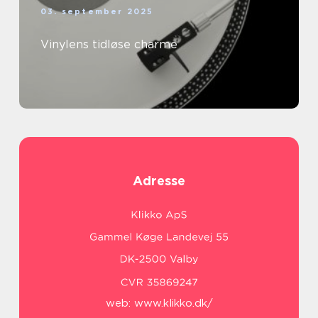
03. september 2025
Vinylens tidløse charme
Adresse
web:
www.klikko.dk/