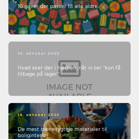
10 gaver der passer til alle aldre
14. oktober 2025
Hvad sker der i hjernen, når vi ser “kun få
tilbage på lager”
14. oktober 2025
De mest bæredygtige materialer til
boliginteriør