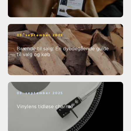
05. september 2025
Brænde til salg: En dybdegående guide
til valg og køb
03. september 2025
Vinylens tidløse charme