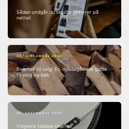
Sådan undgår du skjulte gebyrer på
nettet
05. september 2025
Brænde til salg: En dybdegående guide
til valg og køb
03. september 2025
Vinylens tidløse charme