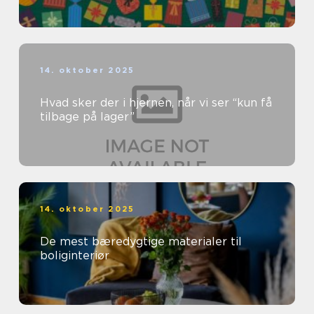
14. oktober 2025
Hvad sker der i hjernen, når vi ser “kun få
tilbage på lager”
14. oktober 2025
De mest bæredygtige materialer til
boliginteriør