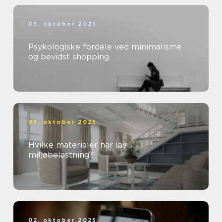
03. oktober 2025
Psykologiske fordele ved minimalisme
og bevidst shopping
03. oktober 2025
Hvilke materialer har lav
miljøbelastning?
02. oktober 2025